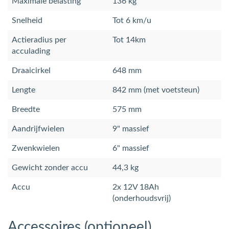
Maximale belasting
136 kg
Snelheid
Tot 6 km/u
Actieradius per
Tot 14km
acculading
Draaicirkel
648 mm
Lengte
842 mm (met voetsteun)
Breedte
575 mm
Aandrijfwielen
9" massief
Zwenkwielen
6" massief
Gewicht zonder accu
44,3 kg
Accu
2x 12V 18Ah
(onderhoudsvrij)
Accessoires (optioneel)