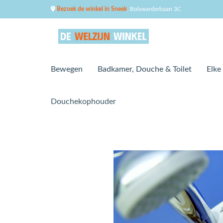
Bezoek de winkel in Sneek
, Bolswarderbaan 3C
Bewegen
Badkamer, Douche & Toilet
Elke
Douchekophouder