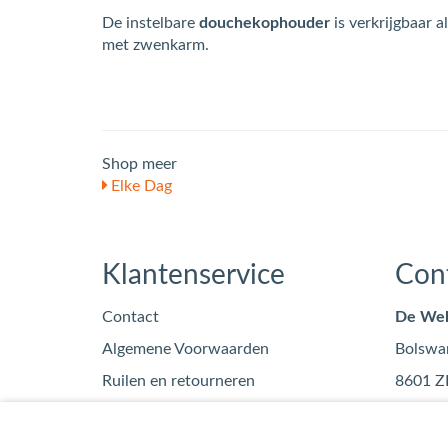
De instelbare
douchekophouder
is verkrijgbaar a
met zwenkarm.
Shop meer
Elke Dag
Klantenservice
Con
Contact
De Wel
Algemene Voorwaarden
Bolswa
Ruilen en retourneren
8601 Z
Privacy
info
Blog
0515