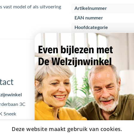
ls vast model of als uitvoering
Artikelnummer
EAN nummer
Hoofdcategorie
tact
Openingstijden
zijnwinkel
Maandag
09:00 - 17
rderbaan 3C
Dinsdag
09:00 - 17
K Sneek
Woensdag
09:00 - 17
@dewelzijnwinkel.nl
Donderdag
09:00 - 17
Deze website maakt gebruik van cookies.
 - 240 240