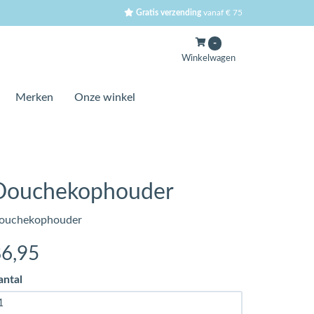
Gratis verzending
vanaf € 75
-
Winkelwagen
Merken
Onze winkel
Douchekophouder
ouchekophouder
86
,95
antal