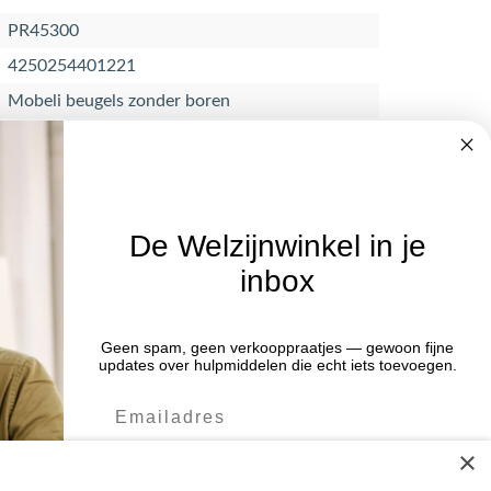
PR45300
4250254401221
Mobeli beugels zonder boren
De Welzijnwinkel in je
inbox
Nieuwsbrief
Geen spam, geen verkooppraatjes — gewoon fijne
Blijf op de hoogte van acties en het
:00 uur
updates over hulpmiddelen die echt iets toevoegen.
laatste nieuws door je aan te melden
:00 uur
voor de nieuwsbrief.
:00 uur
×
:00 uur
Verstuur