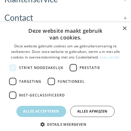
Contact
×
Deze website maakt gebruik
Openingstijden
van cookies.
Deze website gebruikt cookies om uw gebruikerservaring te
verbeteren. Door onze website te gebruiken, stemt u in met alle
Nieuwsbrief
cookies in overeenstemming met ons Cookiebeleid.
Lees verder
De Welzijnwinkel in je
STRIKT NOODZAKELIJK
PRESTATIE
Verstuur
inbox
Geen spam, geen verkooppraatjes — gewoon fijne
TARGETING
FUNCTIONEEL
updates over hulpmiddelen die echt iets toevoegen.
NIET-GECLASSIFICEERD
Bezoek de winkel in Sneek
, Bolswarderbaan 3C
Veilig
bestellen en betalen
Ja leuk! Schrijf me in
ALLES ACCEPTEREN
ALLES AFWIJZEN
Gratis verzending
vanaf € 75
NEE, DANK JE
DETAILS WEERGEVEN
© 2026 - DeWelzijnWinkel.nl