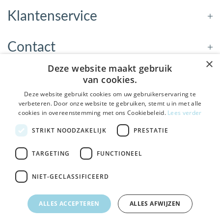
Klantenservice
Contact
×
Deze website maakt gebruik
Openingstijden
van cookies.
Deze website gebruikt cookies om uw gebruikerservaring te
verbeteren. Door onze website te gebruiken, stemt u in met alle
Nieuwsbrief
cookies in overeenstemming met ons Cookiebeleid.
Lees verder
De Welzijnwinkel in je
STRIKT NOODZAKELIJK
PRESTATIE
Verstuur
inbox
Geen spam, geen verkooppraatjes — gewoon fijne
TARGETING
FUNCTIONEEL
updates over hulpmiddelen die echt iets toevoegen.
NIET-GECLASSIFICEERD
Bezoek de winkel in Sneek
, Bolswarderbaan 3C
Veilig
bestellen en betalen
Ja leuk! Schrijf me in
ALLES ACCEPTEREN
ALLES AFWIJZEN
Gratis verzending
vanaf € 75
NEE, DANK JE