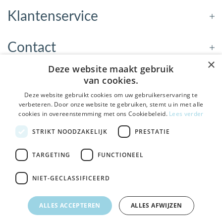
Klantenservice
Contact
×
Deze website maakt gebruik
Openingstijden
van cookies.
Deze website gebruikt cookies om uw gebruikerservaring te
verbeteren. Door onze website te gebruiken, stemt u in met alle
Nieuwsbrief
cookies in overeenstemming met ons Cookiebeleid.
Lees verder
De Welzijnwinkel in je
STRIKT NOODZAKELIJK
PRESTATIE
Verstuur
inbox
Geen spam, geen verkooppraatjes — gewoon fijne
TARGETING
FUNCTIONEEL
updates over hulpmiddelen die echt iets toevoegen.
NIET-GECLASSIFICEERD
Bezoek de winkel in Sneek
, Bolswarderbaan 3C
Veilig
bestellen en betalen
Ja leuk! Schrijf me in
ALLES ACCEPTEREN
ALLES AFWIJZEN
Gratis verzending
vanaf € 75
NEE, DANK JE