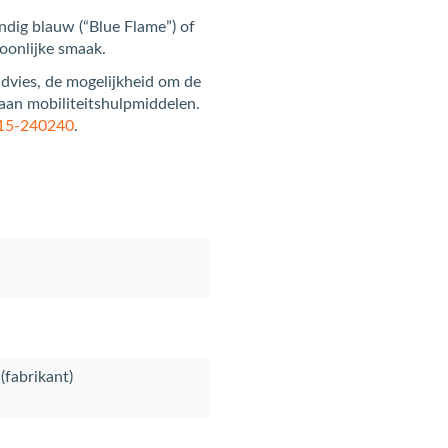
vendig blauw (“Blue Flame”) of
soonlijke smaak.
advies, de mogelijkheid om de
aan mobiliteitshulpmiddelen.
15‑240240
.
(fabrikant)