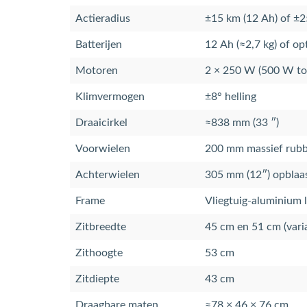
Actieradius
±15 km (12 Ah) of ±2
Batterijen
12 Ah (≈2,7 kg) of op
Motoren
2 × 250 W (500 W to
Klimvermogen
±8° helling
Draaicirkel
≈838 mm (33 ″)
Voorwielen
200 mm massief rub
Achterwielen
305 mm (12″) opblaa
Frame
Vliegtuig‑aluminium l
Zitbreedte
45 cm en 51 cm (vari
Zithoogte
53 cm
Zitdiepte
43 cm
Draagbare maten
≈78 × 46 × 76 cm