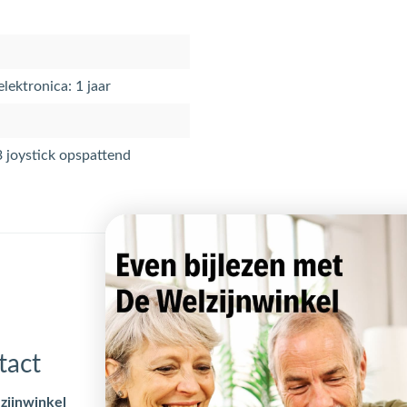
elektronica: 1 jaar
x3 joystick opspattend
tact
Openingstijden
zijnwinkel
Maandag
09:00 - 17