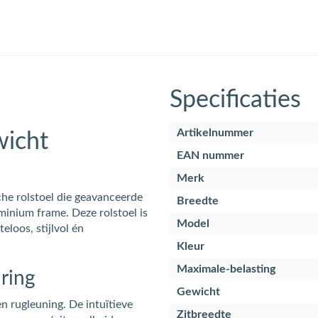
Specificaties
Artikelnummer
icht
EAN nummer
Merk
e rolstoel die geavanceerde
Breedte
inium frame. Deze rolstoel is
Model
loos, stijlvol én
Kleur
Maximale-belasting
ring
Gewicht
en rugleuning. De intuïtieve
Zitbreedte