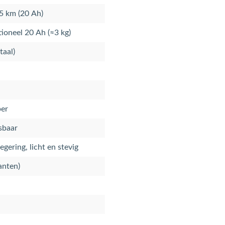
5 km (20 Ah)
tioneel 20 Ah (≈3 kg)
taal)
ber
sbaar
egering, licht en stevig
anten)