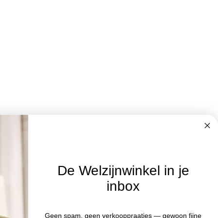
De Welzijnwinkel in je
inbox
Nieuwsbrief
Blijf op de hoogte van acties en het
Geen spam, geen verkooppraatjes — gewoon fijne
:00 uur