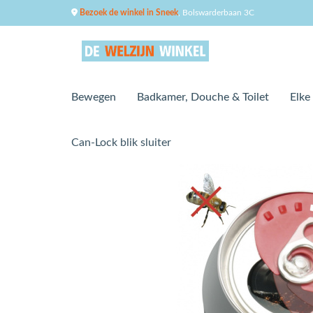
Bezoek de winkel in Sneek
, Bolswarderbaan 3C
Bewegen
Badkamer, Douche & Toilet
Elke
Can-Lock blik sluiter