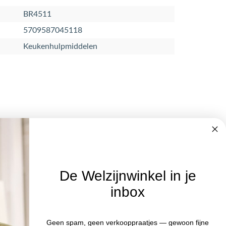
BR4511
5709587045118
Keukenhulpmiddelen
De Welzijnwinkel in je
inbox
Nieuwsbrief
Geen spam, geen verkooppraatjes — gewoon fijne
Blijf op de hoogte van acties en het
:00 uur