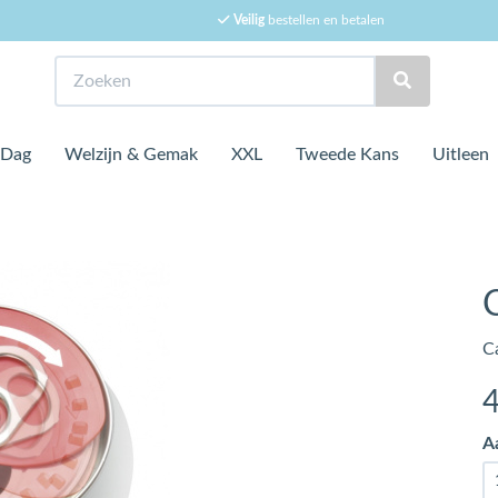
Veilig
bestellen en betalen
Zoeken
 Dag
Welzijn & Gemak
XXL
Tweede Kans
Uitleen
C
Ca
A