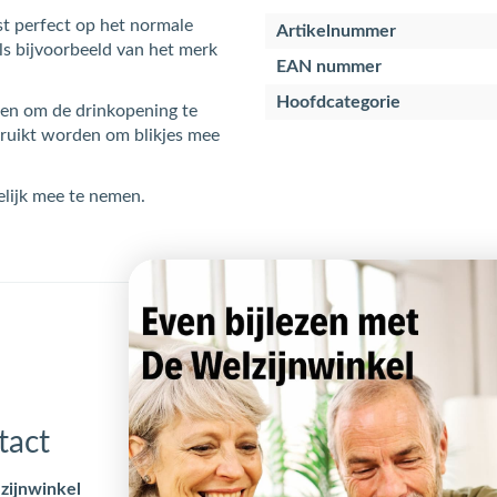
st perfect op het normale
Artikelnummer
als bijvoorbeeld van het merk
EAN nummer
Hoofdcategorie
ien om de drinkopening te
bruikt worden om blikjes mee
lijk mee te nemen.
tact
Openingstijden
zijnwinkel
Maandag
09:00 - 17