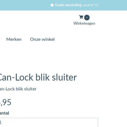
Gratis verzending
vanaf € 75
-
Winkelwagen
Merken
Onze winkel
an-Lock blik sluiter
n-Lock blik sluiter
4
,95
antal