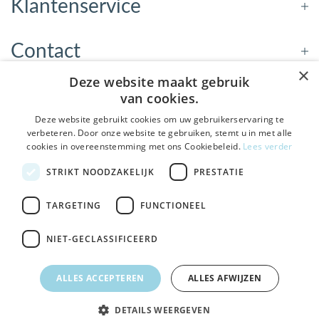
Klantenservice
Contact
×
Deze website maakt gebruik
Openingstijden
van cookies.
Deze website gebruikt cookies om uw gebruikerservaring te
verbeteren. Door onze website te gebruiken, stemt u in met alle
Nieuwsbrief
cookies in overeenstemming met ons Cookiebeleid.
Lees verder
De Welzijnwinkel in je
STRIKT NOODZAKELIJK
PRESTATIE
Verstuur
inbox
Geen spam, geen verkooppraatjes — gewoon fijne
TARGETING
FUNCTIONEEL
updates over hulpmiddelen die echt iets toevoegen.
NIET-GECLASSIFICEERD
Bezoek de winkel in Sneek
, Bolswarderbaan 3C
Veilig
bestellen en betalen
Ja leuk! Schrijf me in
ALLES ACCEPTEREN
ALLES AFWIJZEN
Gratis verzending
vanaf € 75
NEE, DANK JE
DETAILS WEERGEVEN