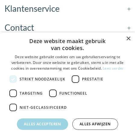
Klantenservice
Contact
×
Deze website maakt gebruik
Openingstijden
van cookies.
Deze website gebruikt cookies om uw gebruikerservaring te
verbeteren. Door onze website te gebruiken, stemt u in met alle
Nieuwsbrief
cookies in overeenstemming met ons Cookiebeleid.
Lees verder
De Welzijnwinkel in je
STRIKT NOODZAKELIJK
PRESTATIE
Verstuur
inbox
Geen spam, geen verkooppraatjes — gewoon fijne
TARGETING
FUNCTIONEEL
updates over hulpmiddelen die echt iets toevoegen.
NIET-GECLASSIFICEERD
Bezoek de winkel in Sneek
, Bolswarderbaan 3C
Veilig
bestellen en betalen
Ja leuk! Schrijf me in
ALLES ACCEPTEREN
ALLES AFWIJZEN
Gratis verzending
vanaf € 75
NEE, DANK JE