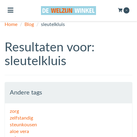
Toggle navigation
-
Home
/
Blog
/
sleutelkluis
ubmenu (Bewegen)
bmenu (Badkamer, Douche & Toilet)
Resultaten voor:
bmenu (Elke Dag)
sleutelkluis
bmenu (Welzijn & Gemak)
Andere tags
zorg
zelfstandig
steunkousen
aloe vera