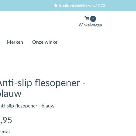
Gratis verzending
vanaf € 75
-
Winkelwagen
Merken
Onze winkel
nti-slip flesopener -
blauw
ti-slip flesopener - blauw
6
,95
antal