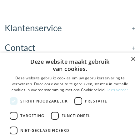
Klantenservice
Contact
×
Deze website maakt gebruik
Openingstijden
van cookies.
Deze website gebruikt cookies om uw gebruikerservaring te
verbeteren. Door onze website te gebruiken, stemt u in met alle
Nieuwsbrief
cookies in overeenstemming met ons Cookiebeleid.
Lees verder
De Welzijnwinkel in je
STRIKT NOODZAKELIJK
PRESTATIE
Verstuur
inbox
Geen spam, geen verkooppraatjes — gewoon fijne
TARGETING
FUNCTIONEEL
updates over hulpmiddelen die echt iets toevoegen.
NIET-GECLASSIFICEERD
Bezoek de winkel in Sneek
, Bolswarderbaan 3C