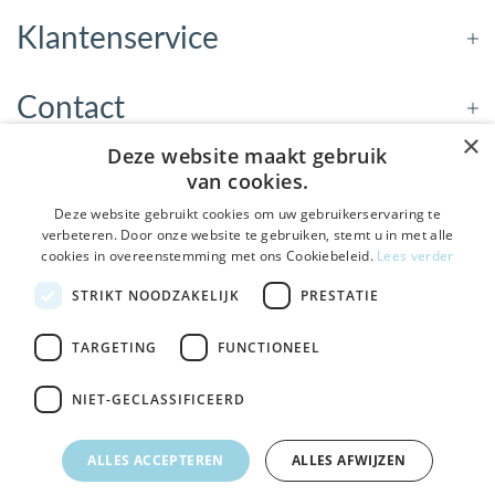
Klantenservice
Contact
×
Deze website maakt gebruik
Openingstijden
van cookies.
Deze website gebruikt cookies om uw gebruikerservaring te
verbeteren. Door onze website te gebruiken, stemt u in met alle
Nieuwsbrief
cookies in overeenstemming met ons Cookiebeleid.
Lees verder
De Welzijnwinkel in je
STRIKT NOODZAKELIJK
PRESTATIE
Verstuur
inbox
Geen spam, geen verkooppraatjes — gewoon fijne
TARGETING
FUNCTIONEEL
updates over hulpmiddelen die echt iets toevoegen.
NIET-GECLASSIFICEERD
Bezoek de winkel in Sneek
, Bolswarderbaan 3C
Veilig
bestellen en betalen
Ja leuk! Schrijf me in
ALLES ACCEPTEREN
ALLES AFWIJZEN
Gratis verzending
vanaf € 75
NEE, DANK JE