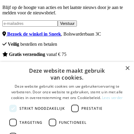
Blijf op de hoogte van acties en het laatste nieuws door je aan te
melden voor de nieuwsbrief.
Verstuur
Bezoek de winkel in Sneek
, Bolswarderbaan 3C
Veilig
bestellen en betalen
Gratis verzending
vanaf € 75
© 2026 - DeWelzijnWinkel.nl
×
Deze website maakt gebruik
van cookies.
Deze website gebruikt cookies om uw gebruikerservaring te
verbeteren. Door onze website te gebruiken, stemt u in met alle
×
cookies in overeenstemming met ons Cookiebeleid.
Lees verder
Winkelwagen delen
De Welzijnwinkel in je
STRIKT NOODZAKELIJK
PRESTATIE
inbox
Geen spam, geen verkooppraatjes — gewoon fijne
TARGETING
FUNCTIONEEL
updates over hulpmiddelen die echt iets toevoegen.