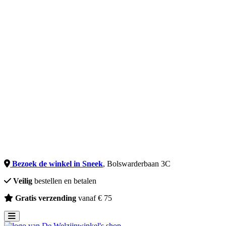
Incontinentie
Zorgmatrassen
Welzijn & Gemak
Communicatie
Huidverzorging
Kussens
Klokken
Meetapparatuur
Medicatie
Oefening
Sta-Op Stoelen
Schrijven
XXL
Tweede Kans
Uitleen
Merken
Onze winkel
Bezoek de winkel in Sneek
, Bolswarderbaan 3C
Veilig
bestellen en betalen
Gratis verzending
vanaf € 75
Toggle navigation