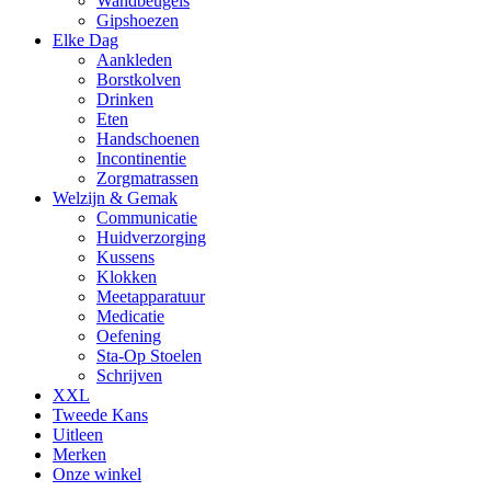
Wandbeugels
Gipshoezen
Elke Dag
Aankleden
Borstkolven
Drinken
Eten
Handschoenen
Incontinentie
Zorgmatrassen
Welzijn & Gemak
Communicatie
Huidverzorging
Kussens
Klokken
Meetapparatuur
Medicatie
Oefening
Sta-Op Stoelen
Schrijven
XXL
Tweede Kans
Uitleen
Merken
Onze winkel