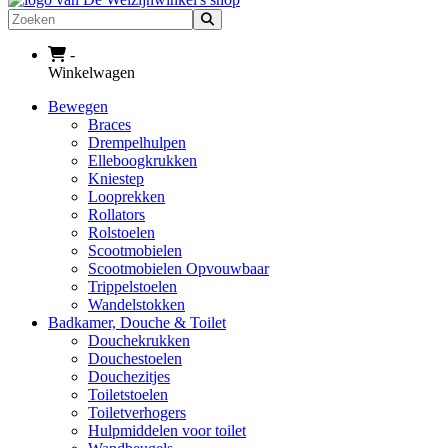
Zoeken
-
Winkelwagen
Bewegen
Braces
Drempelhulpen
Elleboogkrukken
Kniestep
Looprekken
Rollators
Rolstoelen
Scootmobielen
Scootmobielen Opvouwbaar
Trippelstoelen
Wandelstokken
Badkamer, Douche & Toilet
Douchekrukken
Douchestoelen
Douchezitjes
Toiletstoelen
Toiletverhogers
Hulpmiddelen voor toilet